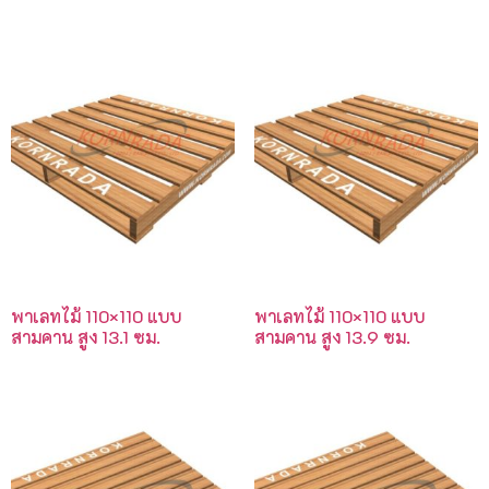
พาเลทไม้ 110×110 แบบ
พาเลทไม้ 110×110 แบบ
สามคาน สูง 13.1 ซม.
สามคาน สูง 13.9 ซม.