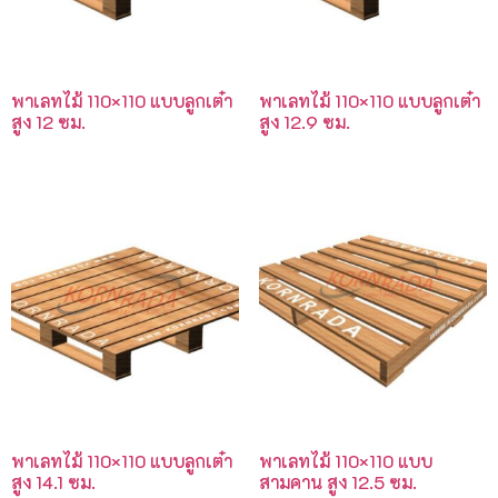
พาเลทไม้ 110×110 แบบลูกเต๋า
พาเลทไม้ 110×110 แบบลูกเต๋า
สูง 12 ซม.
สูง 12.9 ซม.
พาเลทไม้ 110×110 แบบลูกเต๋า
พาเลทไม้ 110×110 แบบ
สูง 14.1 ซม.
สามคาน สูง 12.5 ซม.