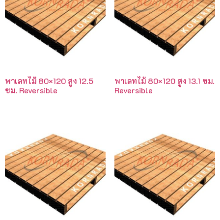
พาเลทไม้ 80×120 สูง 12.5
พาเลทไม้ 80×120 สูง 13.1 ซม.
ซม. Reversible
Reversible