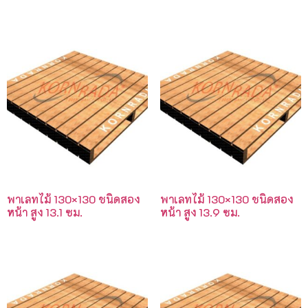
พาเลทไม้ 130×130 ชนิดสอง
พาเลทไม้ 130×130 ชนิดสอง
หน้า สูง 13.1 ซม.
หน้า สูง 13.9 ซม.