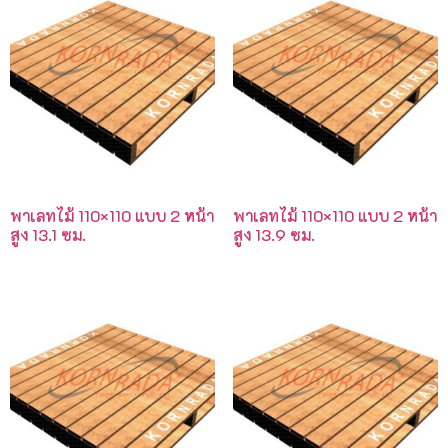
พาเลทไม้ 110×110 แบบ 2 หน้า
พาเลทไม้ 110×110 แบบ 2 หน้า
สูง 13.1 ซม.
สูง 13.9 ซม.